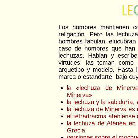
Los hombres mantienen co
religación. Pero las lechuz
hombres fabulan, elucubran 
caso de hombres que han 
lechuzas. Hablan y escriben
virtudes, las toman como 
arquetipo y modelo. Hasta l
marca o estandarte, bajo c
la «lechuza de Minerv
Minerva»
la lechuza y la sabiduría, e
la lechuza de Minerva es
el tetradracma ateniense 
la lechuza de Atenea en
Grecia
versiones sobre el mochu