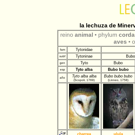
la lechuza de Mine
reino
animal
• phylum
cord
aves
• 
Tytonidae
fam
Tytoninae
Bubo
subf
Tyto
Bubo
gen
Tyto alba
Bubo bubo
esp
Tyto alba alba
Bubo bubo bubo
año
(Scopoli, 1769)
(Linneo, 1758)
charrea
ulula